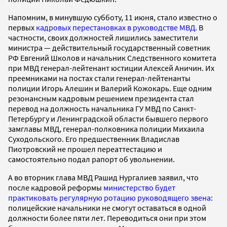
Напомним, в минувшую субботу, 11 июня, стало известно о
первых
кадровых перестановках в руководстве МВД
. В
частности, своих должностей лишились заместители
министра — действительный государственный советник
РФ Евгений Школов и начальник Следственного комитета
при МВД генерал-лейтенант юстиции Алексей Аничин. Их
преемниками на постах стали генерал-лейтенанты
полиции Игорь Алешин и Валерий Кожокарь. Еще одним
резонансным кадровым решением президента стал
перевод на должность начальника ГУ МВД по Санкт-
Петербургу и Ленинградской области бывшего первого
замглавы МВД, генерал-полковника полиции Михаила
Суходольского. Его предшественник Владислав
Пиотровский не прошел переаттестацию и
самостоятельно подал рапорт об увольнении.
А во вторник глава МВД Рашид Нургалиев заявил, что
после кадровой реформы
министерство будет
практиковать регулярную ротацию руководящего звена
:
полицейские начальники не смогут оставаться в одной
должности более пяти лет. Переводиться они при этом