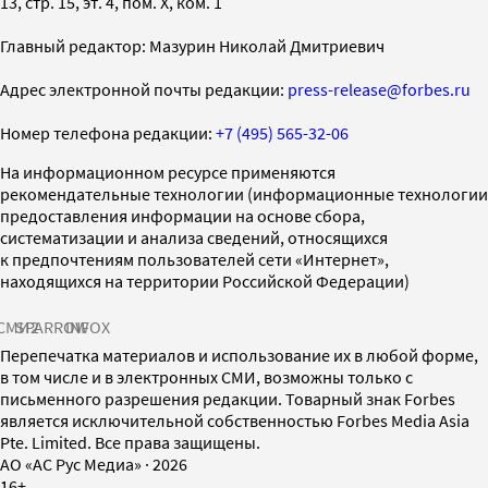
13, стр. 15, эт. 4, пом. X, ком. 1
Главный редактор: Мазурин Николай Дмитриевич
Адрес электронной почты редакции:
press-release@forbes.ru
Номер телефона редакции:
+7 (495) 565-32-06
На информационном ресурсе применяются
рекомендательные технологии (информационные технологии
предоставления информации на основе сбора,
систематизации и анализа сведений, относящихся
к предпочтениям пользователей сети «Интернет»,
находящихся на территории Российской Федерации)
СМИ2
SPARROW
INFOX
Перепечатка материалов и использование их в любой форме,
в том числе и в электронных СМИ, возможны только с
письменного разрешения редакции. Товарный знак Forbes
является исключительной собственностью Forbes Media Asia
Pte. Limited. Все права защищены.
AO «АС Рус Медиа»
·
2026
16+