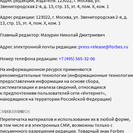
Адрес редакции, издателя: 123022, г. Москва, ул.
Звенигородская 2-я, д. 13, стр. 15, эт. 4, пом. X, ком. 1
Адрес редакции: 123022, г. Москва, ул. Звенигородская 2-я, д.
13, стр. 15, эт. 4, пом. X, ком. 1
Главный редактор: Мазурин Николай Дмитриевич
Адрес электронной почты редакции:
press-release@forbes.ru
Номер телефона редакции:
+7 (495) 565-32-06
На информационном ресурсе применяются
рекомендательные технологии (информационные технологии
предоставления информации на основе сбора,
систематизации и анализа сведений, относящихся
к предпочтениям пользователей сети «Интернет»,
находящихся на территории Российской Федерации)
СМИ2
SPARROW
INFOX
Перепечатка материалов и использование их в любой форме,
в том числе и в электронных СМИ, возможны только с
письменного разрешения редакции. Товарный знак Forbes