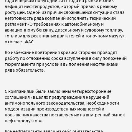
года и первом полугодии 2011 года на рынке возник
дефицит нефтепродуктов, который привел к резкому
росту цен. Одной из причин сложившейся ситуации стала
неготовность ряда компаний исполнять технический
регламент «О требованиях к автомобильному и
авиационному бензину, дизельному и судовому топливу,
топливу для реактивных двигателей и топочному мазуту»,
отмечает ФАС.
Во избежание повторения кризиса стороны проводят
работу по отложению срока вступления в силу положений
техрегламента при условии выполнения нефтяниками
ряда обязательств.
С компаниями были заключены четырехсторонние
соглашения «в целях предупреждения нарушений
антимонопольного законодательства, необходимости
модернизации производственных мощностей и
повышения качества поставляемых на внутренний рынок
нефтепродуктов».
Все нефтегиганты взяли на себя обязательства