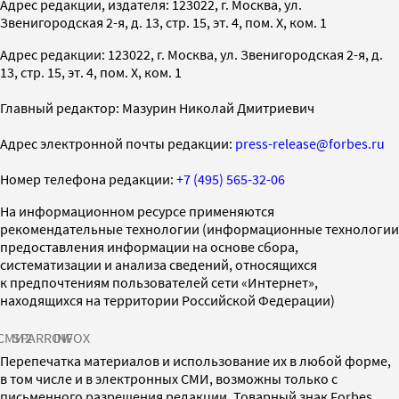
Адрес редакции, издателя: 123022, г. Москва, ул.
Звенигородская 2-я, д. 13, стр. 15, эт. 4, пом. X, ком. 1
Адрес редакции: 123022, г. Москва, ул. Звенигородская 2-я, д.
13, стр. 15, эт. 4, пом. X, ком. 1
Главный редактор: Мазурин Николай Дмитриевич
Адрес электронной почты редакции:
press-release@forbes.ru
Номер телефона редакции:
+7 (495) 565-32-06
На информационном ресурсе применяются
рекомендательные технологии (информационные технологии
предоставления информации на основе сбора,
систематизации и анализа сведений, относящихся
к предпочтениям пользователей сети «Интернет»,
находящихся на территории Российской Федерации)
СМИ2
SPARROW
INFOX
Перепечатка материалов и использование их в любой форме,
в том числе и в электронных СМИ, возможны только с
письменного разрешения редакции. Товарный знак Forbes