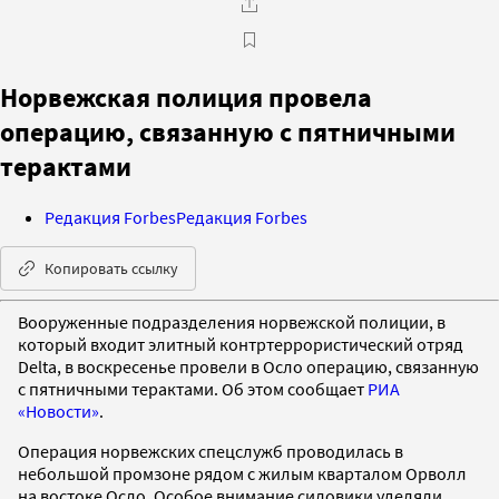
Норвежская полиция провела
операцию, связанную с пятничными
терактами
Редакция Forbes
Редакция Forbes
Копировать ссылку
Вооруженные подразделения норвежской полиции, в
который входит элитный контртеррористический отряд
Delta, в воскресенье провели в Осло операцию, связанную
с пятничными терактами. Об этом сообщает
РИА
«Новости»
.
Операция норвежских спецслужб проводилась в
небольшой промзоне рядом с жилым кварталом Орволл
на востоке Осло. Особое внимание силовики уделяли