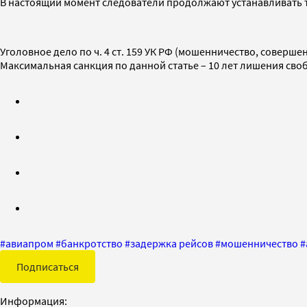
В настоящий момент следователи продолжают устанавливать т
Уголовное дело по ч. 4 ст. 159 УК РФ (мошенничество, совер
Максимальная санкция по данной статье – 10 лет лишения сво
#
авиапром
#
банкротство
#
задержка рейсов
#
мошенничество
#
Подписаться
Информация: