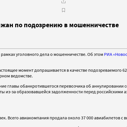
ржан по подозрению в мошенничестве
рамках уголовного дела о мошенничестве. Об этом
РИА «Новос
астоящее момент допрашивается в качестве подозреваемого 6
рном ведомстве.
ение главы обанкротившегося перевозчика об аннулировании с
ы из-за образовавшейся задолженности перед российскими аэр
век. Всего авиакомпания продала около 37 000 авиабилетов с 