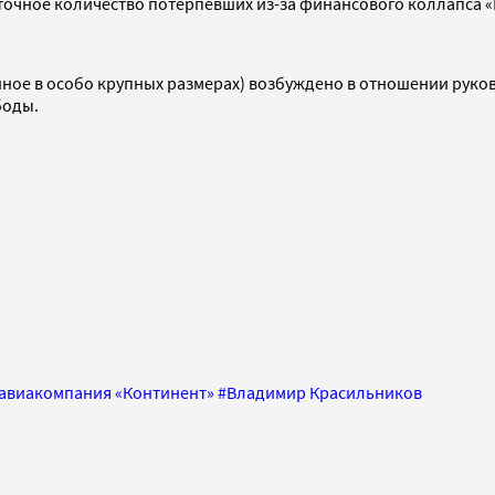
очное количество потерпевших из-за финансового коллапса «
шенное в особо крупных размерах) возбуждено в отношении ру
боды.
авиакомпания «Континент»
#
Владимир Красильников