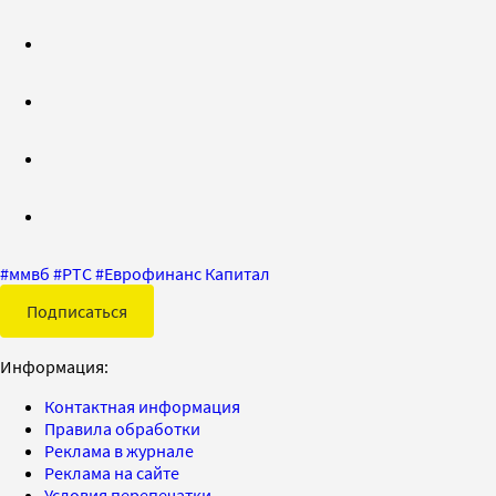
#
ммвб
#
РТС
#
Еврофинанс Капитал
Подписаться
Информация:
Контактная информация
Правила обработки
Реклама в журнале
Реклама на сайте
Условия перепечатки