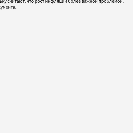
льку считают, что рост инфляции более важной проблемой.
кумента.