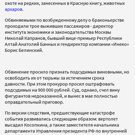
охоте на редких, занесенных в Красную книгу, животных
архаров
.
Обвиняемыми по возбужденному делу о браконьерстве
проходили трое выживших пассажиров - директор
института экономики и законодательства Москвы
Николай Капранов, бывший вице-премьер Республики
Алтай Анатолий Банных и гендиректор компании «Инеко»
Борис Белинский.
Обвинение просило признать подсудимых виновными, но
освободить их от тюрьмы за истечением срока
давности. При этом прокурор просил оштрафовать
подсудимых на 900 000 рублей. Суд, однако, счел вину
фигурантов недоказанной, и вынес в мае полностью
оправдательный приговор.
По версии следствия, предшествующие катастрофе
события развивались следующим образом: вертолет
высадил Косопкина, а также заместителя начальника
департамента Управления президента РФ по внутренней