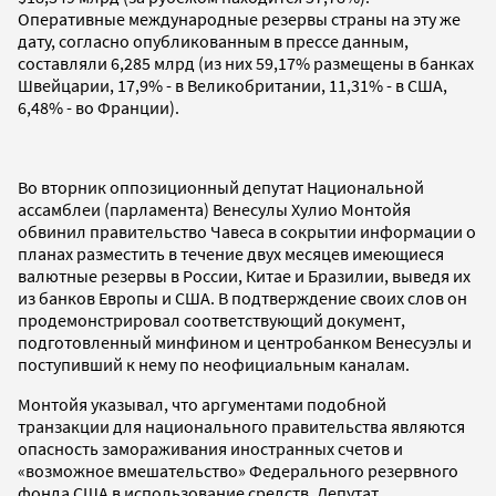
Оперативные международные резервы страны на эту же
дату, согласно опубликованным в прессе данным,
составляли 6,285 млрд (из них 59,17% размещены в банках
Швейцарии, 17,9% - в Великобритании, 11,31% - в США,
6,48% - во Франции).
Во вторник оппозиционный депутат Национальной
ассамблеи (парламента) Венесулы Хулио Монтойя
обвинил правительство Чавеса в сокрытии информации о
планах разместить в течение двух месяцев имеющиеся
валютные резервы в России, Китае и Бразилии, выведя их
из банков Европы и США. В подтверждение своих слов он
продемонстрировал соответствующий документ,
подготовленный минфином и центробанком Венесуэлы и
поступивший к нему по неофициальным каналам.
Монтойя указывал, что аргументами подобной
транзакции для национального правительства являются
опасность замораживания иностранных счетов и
«возможное вмешательство» Федерального резервного
фонда США в использование средств. Депутат