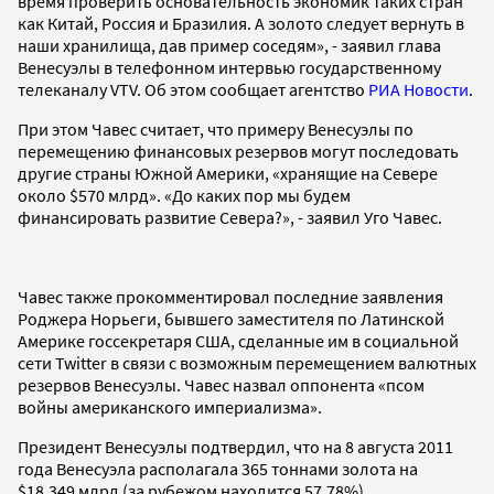
время проверить основательность экономик таких стран
как Китай, Россия и Бразилия. А золото следует вернуть в
наши хранилища, дав пример соседям», - заявил глава
Венесуэлы в телефонном интервью государственному
телеканалу VTV. Об этом сообщает агентство
РИА Новости
.
При этом Чавес считает, что примеру Венесуэлы по
перемещению финансовых резервов могут последовать
другие страны Южной Америки, «хранящие на Севере
около $570 млрд». «До каких пор мы будем
финансировать развитие Севера?», - заявил Уго Чавес.
Чавес также прокомментировал последние заявления
Роджера Норьеги, бывшего заместителя по Латинской
Америке госсекретаря США, сделанные им в социальной
сети Twitter в связи с возможным перемещением валютных
резервов Венесуэлы. Чавес назвал оппонента «псом
войны американского империализма».
Президент Венесуэлы подтвердил, что на 8 августа 2011
года Венесуэла располагала 365 тоннами золота на
$18,349 млрд (за рубежом находится 57,78%).