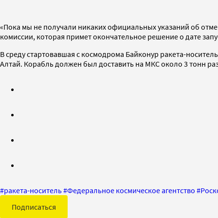
«Пока мы не получали никаких официальных указаний об отмен
комиссии, которая примет окончательное решение о дате запус
В среду стартовавшая с космодрома Байконур ракета-носитель
Алтай. Корабль должен был доставить на МКС около 3 тонн раз
#
ракета-носитель
#
Федеральное космическое агентство
#
Роск
Подписаться