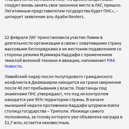
следует вновь занять свое законное место в ЛАГ, пришло.
Легитимным представителем государства будет ПНС», –
цитирует заявление аль-Араби Reuters.
22 февраля ЛАГ приостановила участие Ливии в
деятельности организации в связи с охватившими страну
массовыми беспорядками и их жестоким подавлением со
стороны режима Муаммара Каддафи с применением
тяжелой военной техники и авиации, напоминает
РИА
Новости
.
Ливийский лидер после полугодового гражданского
конфликта в Джамахирии находится на грани свержения
после 40 лет пребывания у власти. Повстанцы под
знаменами ПНС утверждают, что под их контролем
находится уже 95% территории страны. В начале
нынешней недели противники Каддафи штурмом взяли
столицу государства – Триполи. Убежище самого
полковника, за голову которого уже объявлена награда в
$1,7 млн, остается неизвестным.