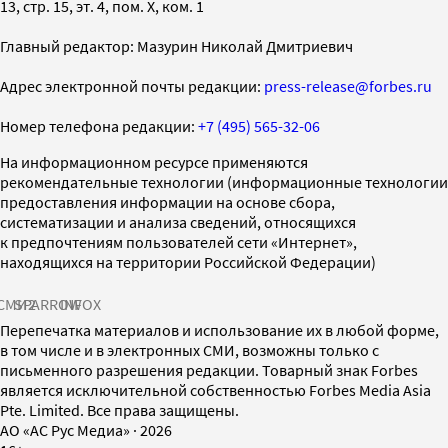
13, стр. 15, эт. 4, пом. X, ком. 1
Главный редактор: Мазурин Николай Дмитриевич
Адрес электронной почты редакции:
press-release@forbes.ru
Номер телефона редакции:
+7 (495) 565-32-06
На информационном ресурсе применяются
рекомендательные технологии (информационные технологии
предоставления информации на основе сбора,
систематизации и анализа сведений, относящихся
к предпочтениям пользователей сети «Интернет»,
находящихся на территории Российской Федерации)
СМИ2
SPARROW
INFOX
Перепечатка материалов и использование их в любой форме,
в том числе и в электронных СМИ, возможны только с
письменного разрешения редакции. Товарный знак Forbes
является исключительной собственностью Forbes Media Asia
Pte. Limited. Все права защищены.
AO «АС Рус Медиа»
·
2026