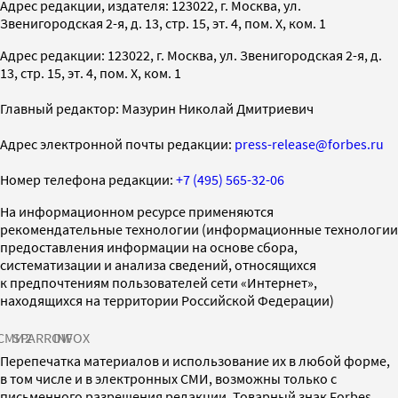
Адрес редакции, издателя: 123022, г. Москва, ул.
Звенигородская 2-я, д. 13, стр. 15, эт. 4, пом. X, ком. 1
Адрес редакции: 123022, г. Москва, ул. Звенигородская 2-я, д.
13, стр. 15, эт. 4, пом. X, ком. 1
Главный редактор: Мазурин Николай Дмитриевич
Адрес электронной почты редакции:
press-release@forbes.ru
Номер телефона редакции:
+7 (495) 565-32-06
На информационном ресурсе применяются
рекомендательные технологии (информационные технологии
предоставления информации на основе сбора,
систематизации и анализа сведений, относящихся
к предпочтениям пользователей сети «Интернет»,
находящихся на территории Российской Федерации)
СМИ2
SPARROW
INFOX
Перепечатка материалов и использование их в любой форме,
в том числе и в электронных СМИ, возможны только с
письменного разрешения редакции. Товарный знак Forbes