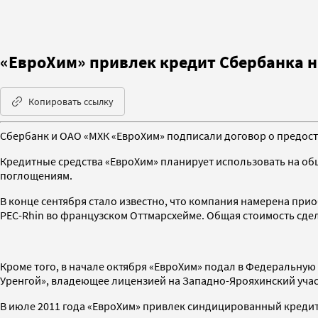
«ЕвроХим» привлек кредит Сбербанка н
Копировать ссылку
Сбербанк и ОАО «МХК «ЕвроХим» подписали договор о предоста
Кредитные средства «ЕвроХим» планирует использовать на о
поглощениям.
В конце сентября стало известно, что компания намерена при
PEC-Rhin во французском Оттмарсхейме. Общая стоимость сдел
Кроме того, в начале октября «ЕвроХим» подал в Федеральну
Уренгой», владеющее лицензией на Западно-Ярояхинский участ
В июле 2011 года «ЕвроХим» привлек синдицированный кредит 