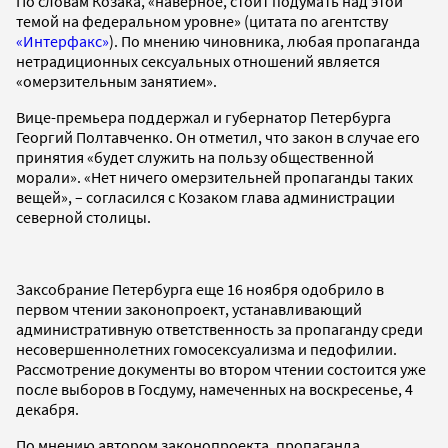
По словам Козака, «наверное, стоит подумать над этой
темой на федеральном уровне» (цитата по агентству
«Интерфакс»
). По мнению чиновника, любая пропаганда
нетрадиционных сексуальных отношений является
«омерзительным занятием».
Вице-премьера поддержал и губернатор Петербурга
Георгий Полтавченко. Он отметил, что закон в случае его
принятия «будет служить на пользу общественной
морали». «Нет ничего омерзительней пропаганды таких
вещей», – согласился с Козаком глава администрации
северной столицы.
Заксобрание Петербурга еще 16 ноября одобрило в
первом чтении законопроект, устанавливающий
административную ответственность за пропаганду среди
несовершеннолетних гомосексуализма и педофилии.
Рассмотрение документы во втором чтении состоится уже
после выборов в Госдуму, намеченных на воскресенье, 4
декабря.
По мнению автором законопроекта, пропаганда