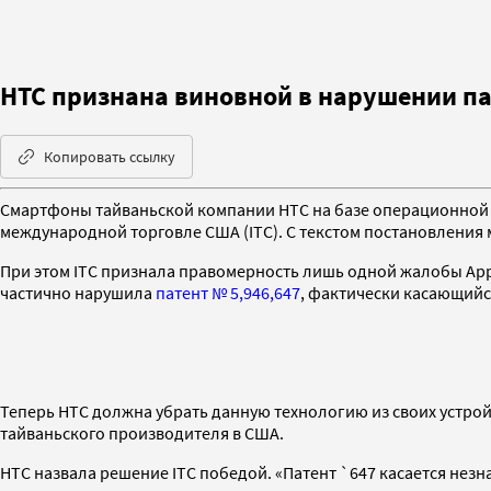
HTC признана виновной в нарушении па
Копировать ссылку
Смартфоны тайваньской компании HTC на базе операционной с
международной торговле США (ITC). С текстом постановления
При этом ITC признала правомерность лишь одной жалобы App
частично нарушила
патент № 5,946,647
, фактически касающийс
Теперь HTC должна убрать данную технологию из своих устройс
тайваньского производителя в США.
HTC назвала решение ITC победой. «Патент `647 касается нез