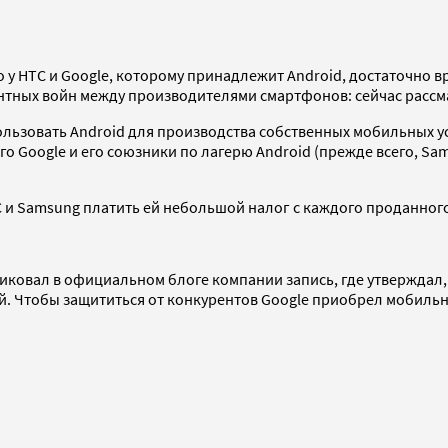
у HTC и Google, которому принадлежит Android, достаточно в
тентных войн между производителями смартфонов: сейчас расс
льзовать Android для производства собственных мобильных ус
го Google и его союзники по лагерю Android (прежде всего, S
 и Samsung платить ей небольшой налог с каждого проданного
ковал в официальном блоге компании запись, где утверждал, ч
й. Чтобы защититься от конкурентов Google приобрел мобиль