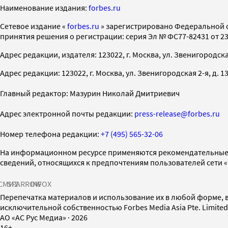
Наименование издания:
forbes.ru
Cетевое издание «
forbes.ru
» зарегистрировано Федеральной 
принятия решения о регистрации: серия Эл № ФС77-82431 от 23 
Адрес редакции, издателя: 123022, г. Москва, ул. Звенигородская 2-
Адрес редакции: 123022, г. Москва, ул. Звенигородская 2-я, д. 13, с
Главный редактор: Мазурин Николай Дмитриевич
Адрес электронной почты редакции:
press-release@forbes.ru
Номер телефона редакции:
+7 (495) 565-32-06
На информационном ресурсе применяются рекомендательные 
сведений, относящихся к предпочтениям пользователей сети 
СМИ2
SPARROW
INFOX
Перепечатка материалов и использование их в любой форме, в
исключительной собственностью Forbes Media Asia Pte. Limite
AO «АС Рус Медиа»
·
2026
16+