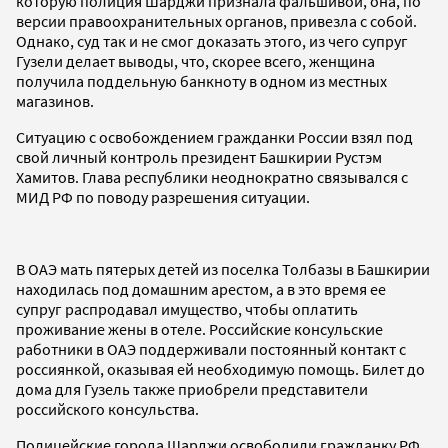
которую полиция Шарджи признала фальшивой, она, по
версии правоохранительных органов, привезла с собой.
Однако, суд так и не смог доказать этого, из чего супруг
Гузели делает выводы, что, скорее всего, женщина
получила поддельную банкноту в одном из местных
магазинов.
Ситуацию с освобождением гражданки России взял под
свой личный контроль президент Башкирии Рустэм
Хамитов. Глава республики неоднократно связывался с
МИД РФ по поводу разрешения ситуации.
В ОАЭ мать пятерых детей из поселка Толбазы в Башкирии
находилась под домашним арестом, а в это время ее
супруг распродавал имущество, чтобы оплатить
проживание жены в отеле. Российские консульские
работники в ОАЭ поддерживали постоянный контакт с
россиянкой, оказывая ей необходимую помощь. Билет до
дома для Гузель также приобрели представители
российского консульства.
Полицейские города Шарджи освободили гражданку РФ