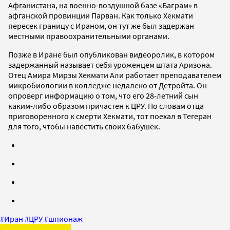
Афганистана, на военно-воздушной базе «Баграм» в
афганской провинции Парван. Как только Хекмати
пересек границу с Ираном, он тут же был задержан
местными правоохранительными органами.
Позже в Иране был опубликован видеоролик, в котором
задержанный называет себя уроженцем штата Аризона.
Отец Амира Мирзы Хекмати Али работает преподавателем
микробиологии в колледже недалеко от Детройта. Он
опроверг информацию о том, что его 28-летний сын
каким-либо образом причастен к ЦРУ. По словам отца
приговоренного к смерти Хекмати, тот поехал в Тегеран
для того, чтобы навестить своих бабушек.
#
Иран
#
ЦРУ
#
шпионаж