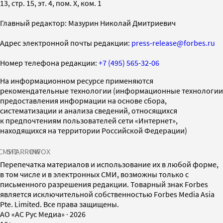
13, стр. 15, эт. 4, пом. X, ком. 1
Главный редактор: Мазурин Николай Дмитриевич
Адрес электронной почты редакции:
press-release@forbes.ru
Номер телефона редакции:
+7 (495) 565-32-06
На информационном ресурсе применяются
рекомендательные технологии (информационные технологии
предоставления информации на основе сбора,
систематизации и анализа сведений, относящихся
к предпочтениям пользователей сети «Интернет»,
находящихся на территории Российской Федерации)
СМИ2
SPARROW
INFOX
Перепечатка материалов и использование их в любой форме,
в том числе и в электронных СМИ, возможны только с
письменного разрешения редакции. Товарный знак Forbes
является исключительной собственностью Forbes Media Asia
Pte. Limited. Все права защищены.
AO «АС Рус Медиа»
·
2026