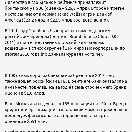
Лидерство в глобальном рейтинге принадлежит
британскому HSBC (оценка – $25,6 млрд). Второе и третье
места занимают американские Wells Fargo и Bank of
America ($23,2 млрд и $22,9 млрд соответственно).
В 2011 году Сбербанк был признан самым дорогим
российским брендом (рейтинг BrandFinance Global 500
2011) и стал единственным российским банком,
вошедшим в список крупнейших мировых корпораций по
итогам 2010 года (по данным журнала Fortune).
В 100 самых дорогих банковских брендов в 2012 году
также вошел российский ВТБ. В рейтинге банк оказался на
87-м месте, поднявшись за год на семь строчек – его бренд
оценен в $1,8 млрд.
Банк Москвы за год упал со 168-й позиции на 190-ю. Бренд
кредитной организации, в настоящий момент проходящей
процедуру финансового оздоровления, эксперты
оценили в $551 млн.
Росбанк в Brand Finance Banking 500 оказался на 294 месте