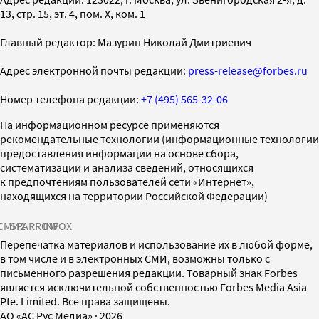
13, стр. 15, эт. 4, пом. X, ком. 1
Главный редактор: Мазурин Николай Дмитриевич
Адрес электронной почты редакции:
press-release@forbes.ru
Номер телефона редакции:
+7 (495) 565-32-06
На информационном ресурсе применяются
рекомендательные технологии (информационные технологии
предоставления информации на основе сбора,
систематизации и анализа сведений, относящихся
к предпочтениям пользователей сети «Интернет»,
находящихся на территории Российской Федерации)
СМИ2
SPARROW
INFOX
Перепечатка материалов и использование их в любой форме,
в том числе и в электронных СМИ, возможны только с
письменного разрешения редакции. Товарный знак Forbes
является исключительной собственностью Forbes Media Asia
Pte. Limited. Все права защищены.
AO «АС Рус Медиа»
·
2026