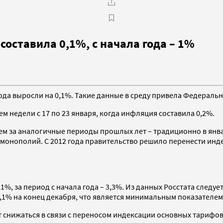
составила 0,1%, с начала года – 1%
года выросли на 0,1%. Такие данные в среду привела Федеральн
 недели с 17 по 23 января, когда инфляция составила 0,2%.
чем за аналогичные периоды прошлых лет – традиционно в янв
монополий. С 2012 года правительство решило перенести инде
%, за период с начала года – 3,3%. Из данных Росстата следуе
6,1% на конец декабря, что является минимальным показателе
снижаться в связи с переносом индексации основных тарифов н