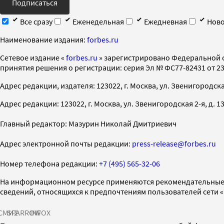
Подписаться
Все сразу
Еженедельная
Ежедневная
Ново
Наименование издания:
forbes.ru
Cетевое издание «
forbes.ru
» зарегистрировано Федеральной 
принятия решения о регистрации: серия Эл № ФС77-82431 от 23 
Адрес редакции, издателя: 123022, г. Москва, ул. Звенигородская 2-
Адрес редакции: 123022, г. Москва, ул. Звенигородская 2-я, д. 13, с
Главный редактор: Мазурин Николай Дмитриевич
Адрес электронной почты редакции:
press-release@forbes.ru
Номер телефона редакции:
+7 (495) 565-32-06
На информационном ресурсе применяются рекомендательные 
сведений, относящихся к предпочтениям пользователей сети 
СМИ2
SPARROW
INFOX