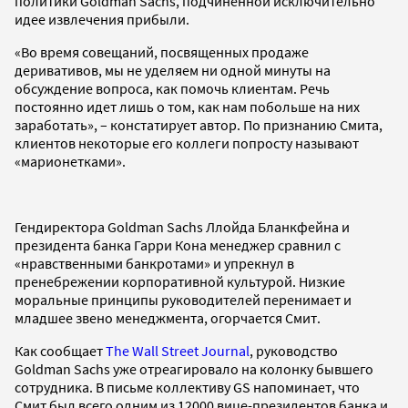
политики Goldman Sachs, подчиненной исключительно
идее извлечения прибыли.
«Во время совещаний, посвященных продаже
деривативов, мы не уделяем ни одной минуты на
обсуждение вопроса, как помочь клиентам. Речь
постоянно идет лишь о том, как нам побольше на них
заработать», – констатирует автор. По признанию Смита,
клиентов некоторые его коллеги попросту называют
«марионетками».
Гендиректора Goldman Sachs Ллойда Бланкфейна и
президента банка Гарри Кона менеджер сравнил с
«нравственными банкротами» и упрекнул в
пренебрежении корпоративной культурой. Низкие
моральные принципы руководителей перенимает и
младшее звено менеджмента, огорчается Смит.
Как сообщает
The Wall Street Journal
, руководство
Goldman Sachs уже отреагировало на колонку бывшего
сотрудника. В письме коллективу GS напоминает, что
Смит был всего одним из 12000 вице-президентов банка и