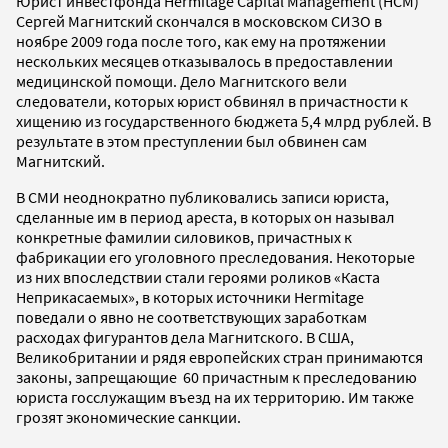
Юрист инвестфонда Hermitage Capital Management (HCM)
Сергей Магнитский скончался в московском СИЗО в
ноябре 2009 года после того, как ему на протяжении
нескольких месяцев отказывалось в предоставлении
медицинской помощи. Дело Магнитского вели
следователи, которых юрист обвинял в причастности к
хищению из государственного бюджета 5,4 млрд рублей. В
результате в этом преступлении был обвинен сам
Магнитский.
В СМИ неоднократно публиковались записи юриста,
сделанные им в период ареста, в которых он называл
конкретные фамилии силовиков, причастных к
фабрикации его уголовного преследования. Некоторые
из них впоследствии стали героями роликов «Каста
Неприкасаемых», в которых источники Hermitage
поведали о явно не соответствующих заработкам
расходах фигурантов дела Магнитского. В США,
Великобритании и рядя европейских стран принимаются
законы, запрещающие 60 причастным к преследованию
юриста госслужащим въезд на их территорию. Им также
грозят экономические санкции.