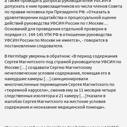
а также проводить допросы руководителей УФСИН и
допускать к ним правозащитников из числа членов Совета
по правам человека при Президенте РФ. «Отказать в
удовлетворении ходатайства о процессуальной оценке
действий руководства УФСИН России по г.Москве…
Оснований для проведения отдельной проверки в
порядке ст. 144-145 УПК РФ в отношении руководства
УФСИН России по Москве не имеется», - говорится в
постановлении следователя.
В Hermitage уверены в обратном: «В период содержания
Сергея Магнитского под стражей руководители УФСИН по
Москве […] создавали Сергею Магнитскому
нечеловеческие условия содержания, помещая его в
наихудшие камеры […] санкционировали
многочисленные перемещения Сергея Магнитского по
«тюремной карусели», сменив ему за 11 месяцев четыре
следственных изолятора и 21 камеру […]тказали в
жалобах Сергея Магнитского на жестокие условия
содержания и неоказание медицинской помощи».