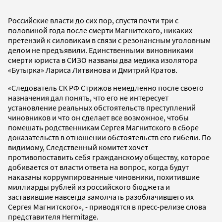
Российские власти до сих пор, спустя почти три с
половиной года после смерти Магнитского, никаких
претензий к силовикам в связи с резонансным уголовным
делом не предъявили. Единственными виновниками
смерти юриста в СИЗО названы два медика изолятора
«Бутырка» Лариса Литвинова и Дмитрий Кратов.
«Следователь СК РФ Стрижов немедленно после своего
назначения дал понять, что его не интересует
установление реальных обстоятельств преступлений
чиновников и что он сделает все возможное, чтобы
помешать родственникам Сергея Магнитского в сборе
доказательств в отношении обстоятельств его гибели. По-
видимому, Следственный комитет хочет
противопоставить себя гражданскому обществу, которое
добивается от власти ответа на вопрос, когда будут
наказаны коррумпированные чиновники, похитившие
миллиарды рублей из российского бюджета и
заставившие навсегда замолчать разоблачившего их
Сергея Магнитского», - приводятся в пресс-релизе слова
представителя Hermitage.