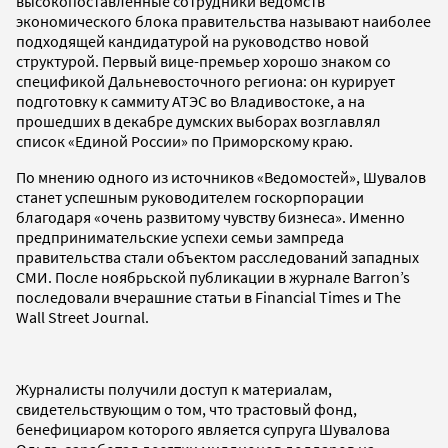
высокопоставленные сотрудники ведомств
экономического блока правительства называют наиболее
подходящей кандидатурой на руководство новой
структурой. Первый вице-премьер хорошо знаком со
спецификой Дальневосточного региона: он курирует
подготовку к саммиту АТЭС во Владивостоке, а на
прошедших в декабре думских выборах возглавлял
список «Единой России» по Приморскому краю.
По мнению одного из источников «Ведомостей», Шувалов
станет успешным руководителем госкорпорации
благодаря «очень развитому чувству бизнеса». Именно
предпринимательские успехи семьи зампреда
правительства стали объектом расследований западных
СМИ. После ноябрьской публикации в журнале Barron’s
последовали вчерашние статьи в Financial Times и The
Wall Street Journal.
Журналисты получили доступ к материалам,
свидетельствующим о том, что трастовый фонд,
бенефициаром которого является супруга Шувалова