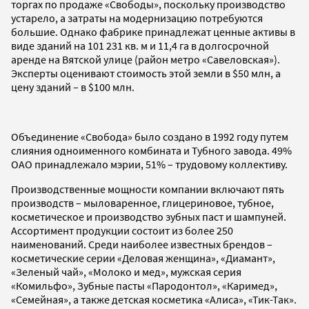
торгах по продаже «Свободы», поскольку производство
устарело, а затраты на модернизацию потребуются
большие. Однако фабрике принадлежат ценные активы в
виде зданий на 101 231 кв. м и 11,4 га в долгосрочной
аренде на Вятской улице (район метро «Савеловская»).
Эксперты оценивают стоимость этой земли в $50 млн, а
цену зданий – в $100 млн.
Объединение «Свобода» было создано в 1992 году путем
слияния одноименного комбината и Тубного завода. 49%
ОАО принадлежало мэрии, 51% – трудовому коллективу.
Производственные мощности компании включают пять
производств – мыловаренное, глицериновое, тубное,
косметическое и производство зубных паст и шампуней.
Ассортимент продукции состоит из более 250
наименований. Среди наиболее известных брендов –
косметические серии «Деловая женщина», «Диамант»,
«Зеленый чай», «Молоко и мед», мужская серия
«Комильфо», Зубные пасты «Пародонтол», «Каримед»,
«Семейная», а также детская косметика «Алиса», «Тик-Так».