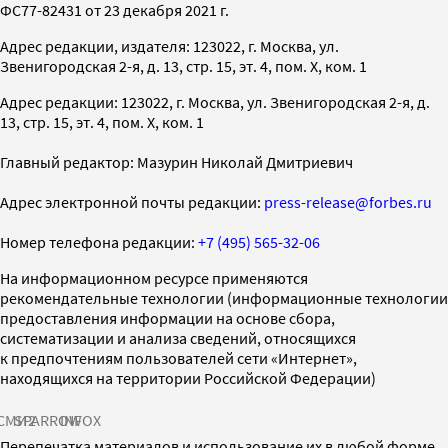
ФС77-82431 от 23 декабря 2021 г.
Адрес редакции, издателя: 123022, г. Москва, ул.
Звенигородская 2-я, д. 13, стр. 15, эт. 4, пом. X, ком. 1
Адрес редакции: 123022, г. Москва, ул. Звенигородская 2-я, д.
13, стр. 15, эт. 4, пом. X, ком. 1
Главный редактор: Мазурин Николай Дмитриевич
Адрес электронной почты редакции:
press-release@forbes.ru
Номер телефона редакции:
+7 (495) 565-32-06
На информационном ресурсе применяются
рекомендательные технологии (информационные технологии
предоставления информации на основе сбора,
систематизации и анализа сведений, относящихся
к предпочтениям пользователей сети «Интернет»,
находящихся на территории Российской Федерации)
СМИ2
SPARROW
INFOX
Перепечатка материалов и использование их в любой форме,