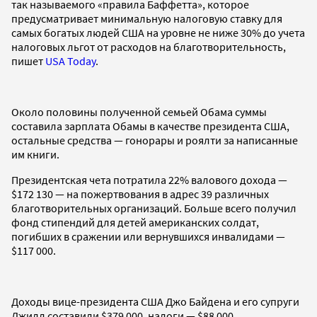
так называемого «правила Баффетта», которое
предусматривает минимальную налоговую ставку для
самых богатых людей США на уровне не ниже 30% до учета
налоговых льгот от расходов на благотворительность,
пишет
USA Today
.
Около половины полученной семьей Обама суммы
составила зарплата Обамы в качестве президента США,
остальные средства — гонорары и роялти за написанные
им книги.
Президентская чета потратила 22% валового дохода —
$172 130 — на пожертвования в адрес 39 различных
благотворительных организаций. Больше всего получил
фонд стипендий для детей американских солдат,
погибших в сражении или вернувшихся инвалидами —
$117 000.
Доходы вице-президента США Джо Байдена и его супруги
Джилл составили $379 000, налоги — $88 000.