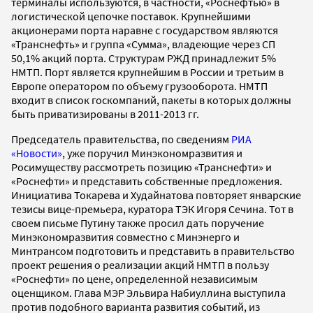
терминалы используются, в частности, «Роснефтью» в
логистической цепочке поставок. Крупнейшими
акционерами порта наравне с государством являются
«Транснефть» и группа «Сумма», владеющие через СП
50,1% акций порта. Структурам РЖД принадлежит 5%
НМТП. Порт является крупнейшим в России и третьим в
Европе оператором по объему грузооборота. НМТП
входит в список госкомпаний, пакеты в которых должны
быть приватизированы в 2011-2013 гг.
Председатель правительства, по сведениям
РИА
«Новости»
, уже поручил Минэкономразвития и
Росимуществу рассмотреть позицию «Транснефти» и
«Роснефти» и представить собственные предложения.
Инициатива Токарева и Худайнатова повторяет январские
тезисы вице-премьера, куратора ТЭК Игоря Сечина. Тот в
своем письме Путину также просил дать поручение
Минэкономразвития совместно с Минэнерго и
Минтрансом подготовить и представить в правительство
проект решения о реализации акций НМТП в пользу
«Роснефти» по цене, определенной независимым
оценщиком. Глава МЭР Эльвира Набиуллина выступила
против подобного варианта развития событий, из