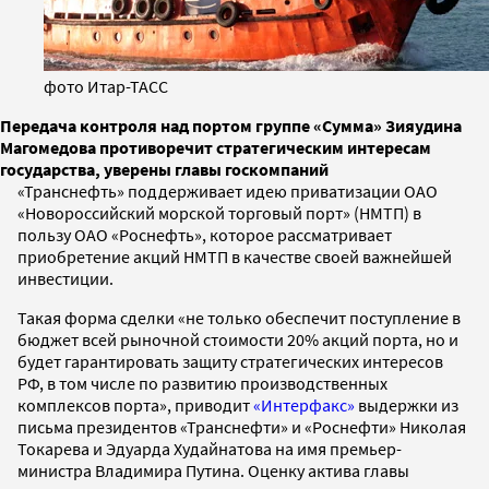
фото Итар-ТАСС
Передача контроля над портом группе «Сумма» Зияудина
Магомедова противоречит стратегическим интересам
государства, уверены главы госкомпаний
«Транснефть» поддерживает идею приватизации ОАО
«Новороссийский морской торговый порт» (НМТП) в
пользу ОАО «Роснефть», которое рассматривает
приобретение акций НМТП в качестве своей важнейшей
инвестиции.
Такая форма сделки «не только обеспечит поступление в
бюджет всей рыночной стоимости 20% акций порта, но и
будет гарантировать защиту стратегических интересов
РФ, в том числе по развитию производственных
комплексов порта», приводит
«Интерфакс»
выдержки из
письма президентов «Транснефти» и «Роснефти» Николая
Токарева и Эдуарда Худайнатова на имя премьер-
министра Владимира Путина. Оценку актива главы