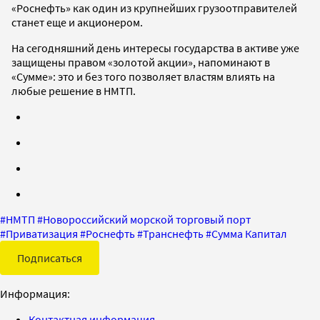
«Роснефть» как один из крупнейших грузоотправителей
станет еще и акционером.
На сегодняшний день интересы государства в активе уже
защищены правом «золотой акции», напоминают в
«Сумме»: это и без того позволяет властям влиять на
любые решение в НМТП.
#
НМТП
#
Новороссийский морской торговый порт
#
Приватизация
#
Роснефть
#
Транснефть
#
Сумма Капитал
Подписаться
Информация:
Контактная информация