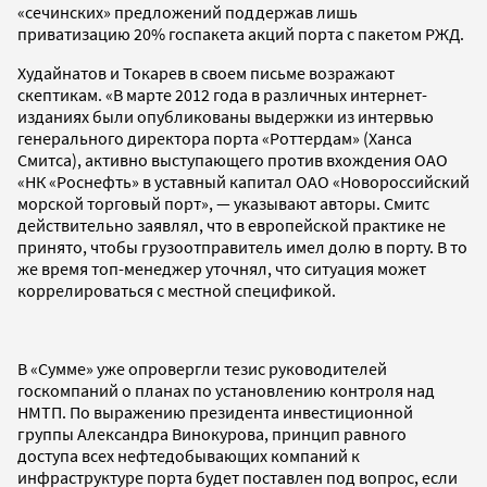
«сечинских» предложений поддержав лишь
приватизацию 20% госпакета акций порта с пакетом РЖД.
Худайнатов и Токарев в своем письме возражают
скептикам. «В марте 2012 года в различных интернет-
изданиях были опубликованы выдержки из интервью
генерального директора порта «Роттердам» (Ханса
Смитса), активно выступающего против вхождения ОАО
«НК «Роснефть» в уставный капитал ОАО «Новороссийский
морской торговый порт», — указывают авторы. Смитс
действительно заявлял, что в европейской практике не
принято, чтобы грузоотправитель имел долю в порту. В то
же время топ-менеджер уточнял, что ситуация может
коррелироваться с местной спецификой.
В «Сумме» уже опровергли тезис руководителей
госкомпаний о планах по установлению контроля над
НМТП. По выражению президента инвестиционной
группы Александра Винокурова, принцип равного
доступа всех нефтедобывающих компаний к
инфраструктуре порта будет поставлен под вопрос, если