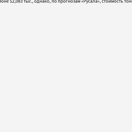
е $2,083 тыс., однако, по прогнозам «Русала», стоимость тонн