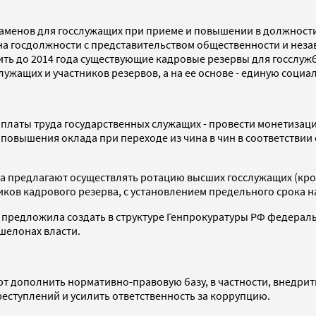
заменов для госслужащих при приеме и повышении в должнос
 на госдолжности с представительством общественности и неза
ь до 2014 года существующие кадровые резервы для госслуж
ужащих и участников резервов, а на ее основе - единую социал
платы труда государственных служащих - провести монетизаци
повышения оклада при переходе из чина в чин в соответствии
да предлагают осуществлять ротацию высших госслужащих (кр
иков кадрового резерва, с установлением предельного срока 
 предложила создать в структуре Генпрокуратуры РФ федера
шелонах власти.
т дополнить нормативно-правовую базу, в частности, внедрит
ступлений и усилить ответственность за коррупцию.