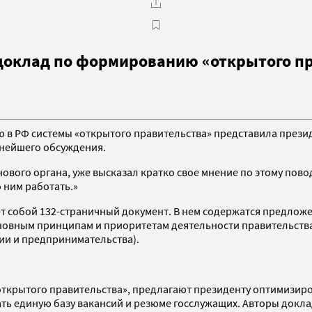
 доклад по формированию «открытого п
 в РФ системы «открытого правительства» представила прези
ьнейшего обсуждения.
ого органа, уже высказал кратко свое мнение по этому поводу
 ним работать.»
 собой 132-страничный документ. В нем содержатся предложен
новным принципам и приоритетам деятельности правительства Р
ии и предпринимательства).
ткрытого правительства», предлагают президенту оптимизиро
дать единую базу вакансий и резюме госслужащих. Авторы докл