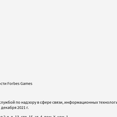
сти Forbes Games
службой по надзору в сфере связи, информационных технолог
декабря 2021 г.
я, д. 13, стр. 15, эт. 4, пом. X, ком. 1