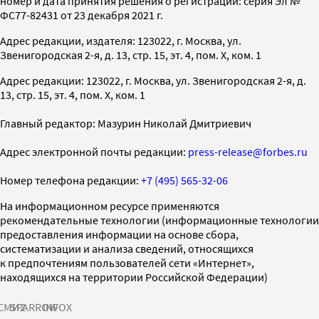
номер и дата принятия решения о регистрации: серия Эл №
ФС77-82431 от 23 декабря 2021 г.
Адрес редакции, издателя: 123022, г. Москва, ул.
Звенигородская 2-я, д. 13, стр. 15, эт. 4, пом. X, ком. 1
Адрес редакции: 123022, г. Москва, ул. Звенигородская 2-я, д.
13, стр. 15, эт. 4, пом. X, ком. 1
Главный редактор: Мазурин Николай Дмитриевич
Адрес электронной почты редакции:
press-release@forbes.ru
Номер телефона редакции:
+7 (495) 565-32-06
На информационном ресурсе применяются
рекомендательные технологии (информационные технологии
предоставления информации на основе сбора,
систематизации и анализа сведений, относящихся
к предпочтениям пользователей сети «Интернет»,
находящихся на территории Российской Федерации)
СМИ2
SPARROW
INFOX