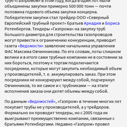
труб «Газпромом» в этом году, когда в один лот были
объединены закупки примерно 500 000 тонн — почти
половина годового объема закупки концерна.
Победителем закупки стал трейдер ООО «Северный
Европейский трубный проект» братьев
Аркадия
и
Бориса
Ротенбергов. Тендеры «Газпрома» на закупку труб
большого диаметра для строительства газопроводов
могут привести к ограничению конкуренции, приводит
газета
«Ведомости»
заявление начальника управления
ФАС Максима Овчинникова. По его словам, лоты слишком
велики и в итоге сами трубные компании не в состоянии за
них бороться, поэтому к торгам подключаются
посредники, которые могут закупить необходимый объем
у производителей, т. е. аккумулировать заказ. При этом
посредники не конкурируют между собой, подчеркнул
Овчинников, то же самое и с трубниками — на этапе
исполнения заказа они делят объемы между собой.
По данным
«Ведомостей»
, «Газпром» в течение многих лет
покупает трубы не у производителей, а у трейдеров.
Формально он проводит тендеры, но с 2005 года их
выигрывают преимущественно компании, связанные с
братьями Ротенбергами. Недавно «Газпром» провел