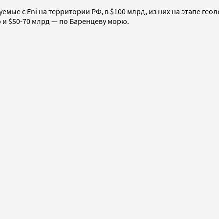
мые с Eni на территории РФ, в $100 млрд, из них на этапе ге
 и $50-70 млрд — по Баренцеву морю.