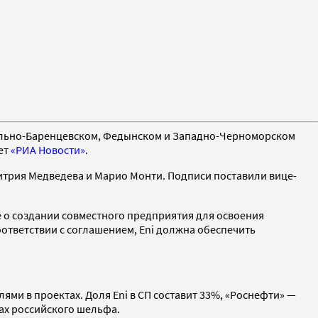
рально-Баренцевском, Федынском и Западно-Черноморском
ет
«РИА Новости»
.
митрия Медведева и Марио Монти. Подписи поставили вице-
е о создании совместного предприятия для освоения
ответствии с cоглашением, Eni должна обеспечить
ями в проектах. Доля Eni в СП составит 33%, «Роснефти» —
ках российского шельфа.