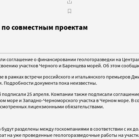
е по совместным проектам
сали соглашение о финансировании геологоразведки на Цент
своению участков Черного и Баренцева морей. Об этом сообща
ве в рамках встречи российского и итальянского премьеров Д
и. Подробности документа пока неизвестны.
ni подписали 25 апреля. Компании также подписали соглашени
м море и Западно-Черноморского участка в Черном море. В со
усмотренных лицензионными обязательствами.
будут разделены между госкомпаниями в соответствии с их дол
трат на уже проведенные геологоразведочные работы на участ