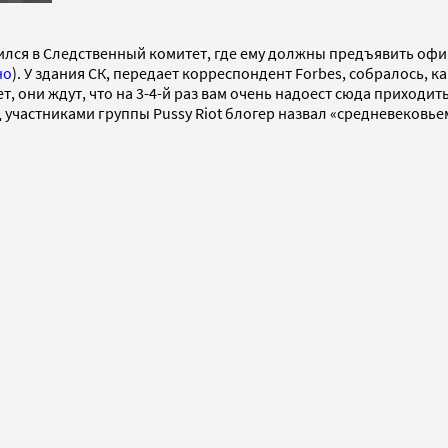
вился в Следственный комитет, где ему должны предъявить оф
но
). У здания СК, передает корреспондент Forbes, собралось, к
, они ждут, что на 3-4-й раз вам очень надоест сюда приходит
 участниками группы Pussy Riot блогер назвал «средневековье