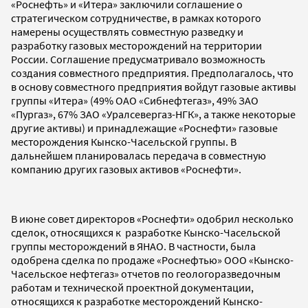
«Роснефть» и «Итера» заключили соглашение о
стратегическом сотрудничестве, в рамках которого
намерены осуществлять совместную разведку и
разработку газовых месторождений на территории
России. Соглашение предусматривало возможность
создания совместного предприятия. Предполагалось, что
в основу совместного предприятия войдут газовые активы
группы «Итера» (49% ОАО «Сибнефтегаз», 49% ЗАО
«Пургаз», 67% ЗАО «Уралсевергаз-НГК», а также некоторые
другие активы) и принадлежащие «Роснефти» газовые
месторождения Кынско-Часельской группы. В
дальнейшем планировалась передача в совместную
компанию других газовых активов «Роснефти».
В июне совет директоров «Роснефти» одобрил несколько
сделок, относящихся к разработке Кынско-Часельской
группы месторождений в ЯНАО. В частности, была
одобрена сделка по продаже «Роснефтью» ООО «Кынско-
Часельское нефтегаз» отчетов по геологоразведочным
работам и технической проектной документации,
относящихся к разработке месторождений Кынско-