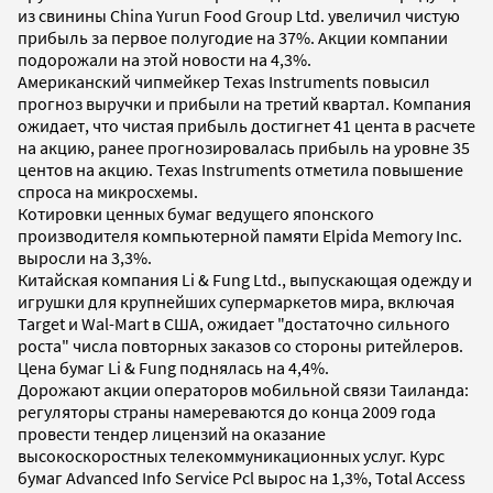
из свинины China Yurun Food Group Ltd. увеличил чистую
прибыль за первое полугодие на 37%. Акции компании
подорожали на этой новости на 4,3%.
Американский чипмейкер Texas Instruments повысил
прогноз выручки и прибыли на третий квартал. Компания
ожидает, что чистая прибыль достигнет 41 цента в расчете
на акцию, ранее прогнозировалась прибыль на уровне 35
центов на акцию. Texas Instruments отметила повышение
спроса на микросхемы.
Котировки ценных бумаг ведущего японского
производителя компьютерной памяти Elpida Memory Inc.
выросли на 3,3%.
Китайская компания Li & Fung Ltd., выпускающая одежду и
игрушки для крупнейших супермаркетов мира, включая
Target и Wal-Mart в США, ожидает "достаточно сильного
роста" числа повторных заказов со стороны ритейлеров.
Цена бумаг Li & Fung поднялась на 4,4%.
Дорожают акции операторов мобильной связи Таиланда:
регуляторы страны намереваются до конца 2009 года
провести тендер лицензий на оказание
высокоскоростных телекоммуникационных услуг. Курс
бумаг Advanced Info Service Pcl вырос на 1,3%, Total Access