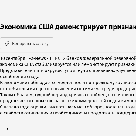
Экономика США демонстрирует признаки
Копировать ссылку
10 сентября. IFX-News - 11 из 12 банков Федеральной резервн
экономика США стабилизируется или демонстрирует признаки
Представители пяти округов "упомянули о признаках улучшения
ослаблении спада.
В экономике наблюдается медленное и по-прежнему хрупкое о
потребительских цен и повышении оптимизма среди предприн
Таким образом, худший период кризиса пройден, но широкого р
продолжается снижение на рынке коммерческой недвижимост
С начала года оценки, высказываемые в обзоре, постепенно у
о слабости оживления и необходимости продолжать поддерж