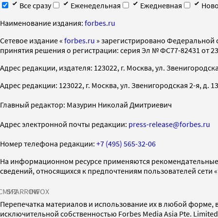
Все сразу
Еженедельная
Ежедневная
Ново
Наименование издания:
forbes.ru
Cетевое издание «
forbes.ru
» зарегистрировано Федеральной 
принятия решения о регистрации: серия Эл № ФС77-82431 от 23 
Адрес редакции, издателя: 123022, г. Москва, ул. Звенигородская 2-
Адрес редакции: 123022, г. Москва, ул. Звенигородская 2-я, д. 13, с
Главный редактор: Мазурин Николай Дмитриевич
Адрес электронной почты редакции:
press-release@forbes.ru
Номер телефона редакции:
+7 (495) 565-32-06
На информационном ресурсе применяются рекомендательные 
сведений, относящихся к предпочтениям пользователей сети 
СМИ2
SPARROW
INFOX
Перепечатка материалов и использование их в любой форме, в
исключительной собственностью Forbes Media Asia Pte. Limite