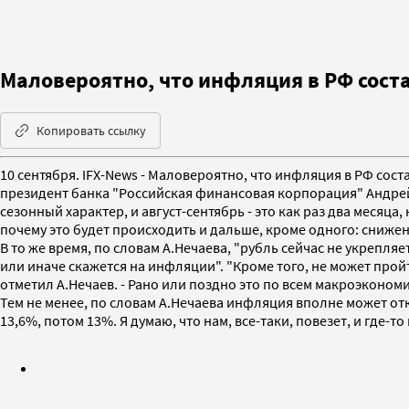
Маловероятно, что инфляция в РФ соста
Копировать ссылку
10 сентября. IFX-News - Маловероятно, что инфляция в РФ сос
президент банка "Российская финансовая корпорация" Андрей 
сезонный характер, и август-сентябрь - это как раз два месяца,
почему это будет происходить и дальше, кроме одного: сниже
В то же время, по словам А.Нечаева, "рубль сейчас не укрепля
или иначе скажется на инфляции". "Кроме того, не может прой
отметил А.Нечаев. - Рано или поздно это по всем макроэконом
Тем не менее, по словам А.Нечаева инфляция вполне может отк
13,6%, потом 13%. Я думаю, что нам, все-таки, повезет, и где-т