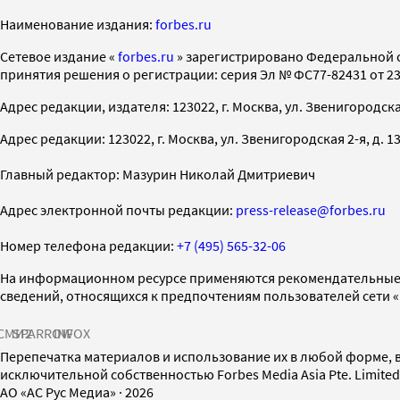
Наименование издания:
forbes.ru
Cетевое издание «
forbes.ru
» зарегистрировано Федеральной 
принятия решения о регистрации: серия Эл № ФС77-82431 от 23 
Адрес редакции, издателя: 123022, г. Москва, ул. Звенигородская 2-
Адрес редакции: 123022, г. Москва, ул. Звенигородская 2-я, д. 13, с
Главный редактор: Мазурин Николай Дмитриевич
Адрес электронной почты редакции:
press-release@forbes.ru
Номер телефона редакции:
+7 (495) 565-32-06
На информационном ресурсе применяются рекомендательные 
сведений, относящихся к предпочтениям пользователей сети 
СМИ2
SPARROW
INFOX
Перепечатка материалов и использование их в любой форме, в
исключительной собственностью Forbes Media Asia Pte. Limite
AO «АС Рус Медиа»
·
2026