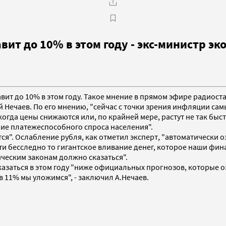
вит до 10% в этом году - экс-министр э
тавит до 10% в этом году. Такое мнение в прямом эфире радио
Нечаев. По его мнению, "сейчас с точки зрения инфляции сам
 когда цены снижаются или, по крайней мере, растут не так быст
ние платежеспособного спроса населения".
ется". Ослабление рубля, как отметил эксперт, "автоматически 
ти бесследно то гигантское вливание денег, которое наши фин
ическим законам должно сказаться".
азаться в этом году "ниже официальных прогнозов, которые оз
о в 11% мы уложимся", - заключил А.Нечаев.