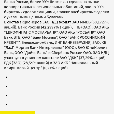
Банка России, более 99% биржевых сделок на рынке
корпоративных и региональных облигаций, около 99%
биржевых сделок с акциями, а также внебиржевые сделки
с указанными ценными бумагами.
В состав акционеров ЗАО НДЦ входят ЗАО ММВБ (50,1727%
акций), Банк России (42,2997% акций), ГПБ (ОАО), ОАО АКБ
"ЕВРОФИНАНС МОСНАРБАНК", ОАО АКБ "РОСБАНК", ОАО
Банк ВТБ, ОАО "Банк Москвы", ОАО "БАНК РОССИЙСКИЙ
КРЕДИТ", Внешэкономбанк, ИНГ БАНК (ЕВРАЗИЯ) ЗАО, КБ
"Дж.П.Морган Банк Интернешнл" (ООО), ЗАО ЮниКредит
Банк, ООО "Дойче Банк" и Сбербанк России ОАО. ЗАО НДЦ
участвует в уставном капитале ЗАО "ДКК" (37,29% акций),
РДК (ЗАО) (28,54% акций) и ЗАО АКБ "Национальный
Клиринговый Центр" (0,27% акций).