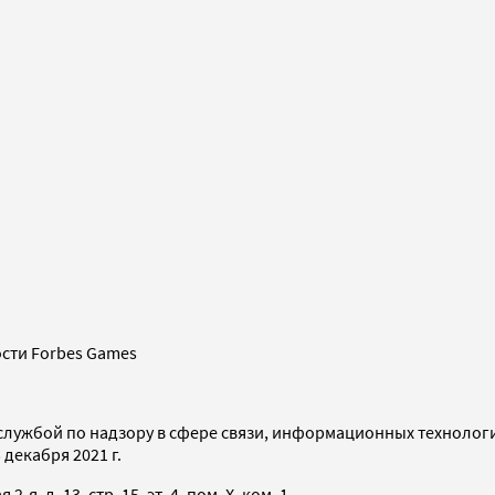
сти Forbes Games
службой по надзору в сфере связи, информационных технолог
декабря 2021 г.
я, д. 13, стр. 15, эт. 4, пом. X, ком. 1