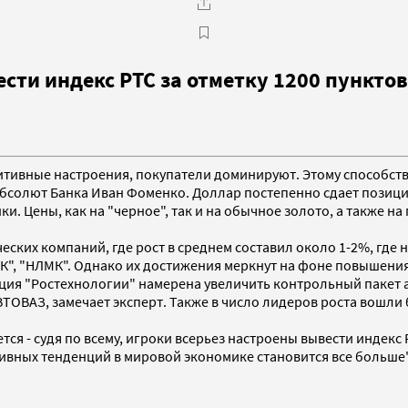
сти индекс РТС за отметку 1200 пунктов
зитивные настроения, покупатели доминируют. Этому способств
бсолют Банка Иван Фоменко. Доллар постепенно сдает позици
ки. Цены, как на "черное", так и на обычное золото, а такж
ческих компаний, где рост в среднем составил около 1-2%, гд
ММК", "НЛМК". Однако их достижения меркнут на фоне повышени
ция "Ростехнологии" намерена увеличить контрольный пакет а
ОВАЗ, замечает эксперт. Также в число лидеров роста вошли б
я - судя по всему, игроки всерьез настроены вывести индекс Р
ивных тенденций в мировой экономике становится все больше"