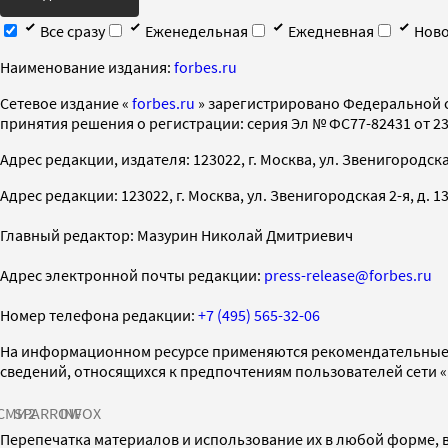
Все сразу
Еженедельная
Ежедневная
Ново
Наименование издания:
forbes.ru
Cетевое издание «
forbes.ru
» зарегистрировано Федеральной 
принятия решения о регистрации: серия Эл № ФС77-82431 от 23 
Адрес редакции, издателя: 123022, г. Москва, ул. Звенигородская 2-
Адрес редакции: 123022, г. Москва, ул. Звенигородская 2-я, д. 13, с
Главный редактор: Мазурин Николай Дмитриевич
Адрес электронной почты редакции:
press-release@forbes.ru
Номер телефона редакции:
+7 (495) 565-32-06
На информационном ресурсе применяются рекомендательные 
сведений, относящихся к предпочтениям пользователей сети 
СМИ2
SPARROW
INFOX
Перепечатка материалов и использование их в любой форме, в