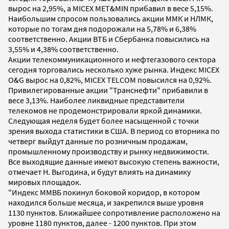
вырос на 2,95%, а MICEX MET&MIN прибавил в весе 5,15%.
Наибольшим спросом пользовались акции ММК и НЛМК,
которые по тогам дня подорожали на 5,78% и 6,38%
соответственно. Акции ВТБ и Сбербанка повысились на
3,55% и 4,38% соответственно.
Акции телекоммуникационного и нефтегазового сектора
сегодня торговались несколько хуже рынка. Индекс MICEX
O&G вырос на 0,82%, MICEX TELCOM повысился на 0,92%.
Привилегированные акции "Транснефти" прибавили в
весе 3,13%. Наиболее ликвидные представители
телекомов не продемонстрировали яркой динамики.
Следующая неделя будет более насыщенной с точки
зрения выхода статистики в США. В период со вторника по
четверг выйдут данные по розничным продажам,
промышленному производству и рынку недвижимости.
Все выходящие данные имеют высокую степень важности,
отмечает Н. Выгодина, и будут влиять на динамику
мировых площадок.
"Индекс ММВБ покинул боковой коридор, в котором
находился больше месяца, и закрепился выше уровня
1130 пунктов. Ближайшее сопротивление расположено на
уровне 1180 пунктов, далее - 1200 пунктов. При этом