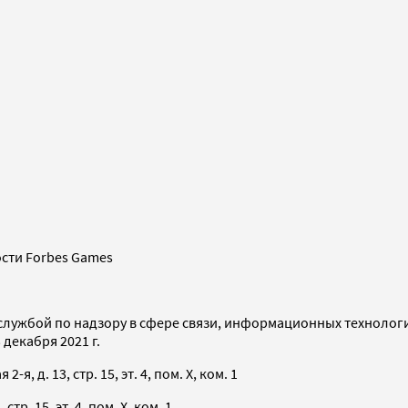
сти Forbes Games
службой по надзору в сфере связи, информационных технолог
декабря 2021 г.
я, д. 13, стр. 15, эт. 4, пом. X, ком. 1
тр. 15, эт. 4, пом. X, ком. 1