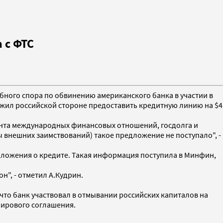
 с ФТС
дебного спора по обвинению американского банка в участии в
ожил российской стороне предоставить кредитную линию на $4
ента международных финансовых отношений, госдолга и
внешних заимствований) такое предложение не поступало", -
дложения о кредите. Такая информация поступила в Минфин,
н", - отметил А.Кудрин.
 что банк участвовал в отмывании российских капиталов на
мирового соглашения.