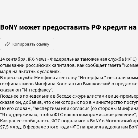
BoNY может предоставить РФ кредит на 
Копировать ссылку
14 сентября. IFX-News - Федеральная таможенная служба (ФТС)
отмывании российских капиталов. Как сообщает газета "Комм
млрд на льготных условиях.
В пресс-службе Минфина агентству "Интерфакс" не стали ко
госфинактивов Минфина Константин Вышковский о предложении
сказал он "Интерфаксу".
Позднее в понедельник в беседе с журналистами вице-премье
сказал он, добавив, что с некоторых пор в министерство посту
По его словам, "экспертизы или согласия (со стороны Минфина)
"Я поддерживаю, чтобы ФТС нашла компромиссное решение", - 
Как ранее сообщалось, ФТС подала иск к BoNY в Московский ар
$7,5 млрд. В феврале этого года ФТС направила адвокатам B