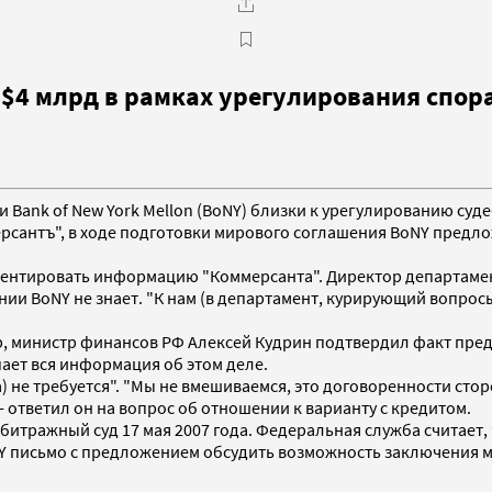
$4 млрд в рамках урегулирования спора
 и Bank of New York Mellon (BoNY) близки к урегулированию су
ерсантъ", в ходе подготовки мирового соглашения BoNY предл
мментировать информацию "Коммерсанта". Директор департам
 BoNY не знает. "К нам (в департамент, курирующий вопросы 
р, министр финансов РФ Алексей Кудрин подтвердил факт пре
пает вся информация об этом деле.
 не требуется". "Мы не вмешиваемся, это договоренности сторо
ответил он на вопрос об отношении к варианту с кредитом.
битражный суд 17 мая 2007 года. Федеральная служба считает,
oNY письмо с предложением обсудить возможность заключения 