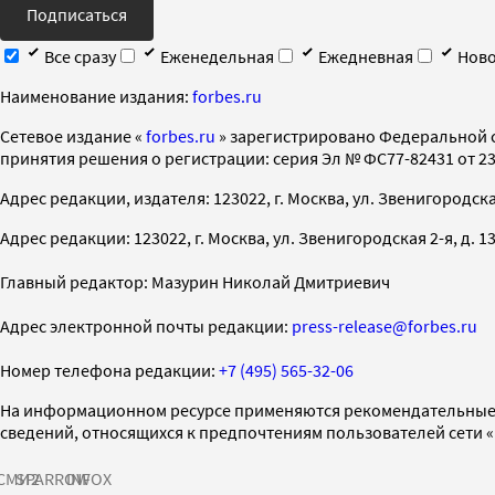
Подписаться
Все сразу
Еженедельная
Ежедневная
Ново
Наименование издания:
forbes.ru
Cетевое издание «
forbes.ru
» зарегистрировано Федеральной 
принятия решения о регистрации: серия Эл № ФС77-82431 от 23 
Адрес редакции, издателя: 123022, г. Москва, ул. Звенигородская 2-
Адрес редакции: 123022, г. Москва, ул. Звенигородская 2-я, д. 13, с
Главный редактор: Мазурин Николай Дмитриевич
Адрес электронной почты редакции:
press-release@forbes.ru
Номер телефона редакции:
+7 (495) 565-32-06
На информационном ресурсе применяются рекомендательные 
сведений, относящихся к предпочтениям пользователей сети 
СМИ2
SPARROW
INFOX