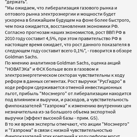
"держать".
"Мы ожидаем, что либерализация газового рынка и
оптового рынка электроэнергии и мощности будет
ускорена в ближайшем будущем на фоне более быстрого,
чем пока ожидается, восстановления экономики РФ.
Согласно прогнозам наших экономистов, рост ВВП РФ в
2010 году составит 4,5%, при этом правительство РФ в
настоящее время ожидает, что рост данного показателя в
следующем году составит всего 0,1%", - говорится в обзоре
Goldman Sachs.
По мнению аналитиков Goldman Sachs, оценка акций
"НОВАТЭКа" и ФСК больше всех в газовом и
электроэнергетическом секторах чувствительны к ходу
реформ в данных сегментах. Рост выручки "РусГидро" в
ходе реформ сдерживается отменой инвестиционных
льгот, прибыль "Мосэнерго" от либерализации находится
под влиянием и выручки, и расходов, а чувствительность
финпоказателей "Газпрома" к изменению внутренних цен
незначительна из-за большого объема экспортной
выручки (эффект высокой базы - прим. GS).
В то же время эксперты отмечают, что акции "Мосэнерго"
и "Газпрома" в связи с низкой чувствительностью
финпоказателей этих компаний к ходу реформ могут