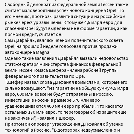
Свободный демократ из федеральной земли Гессен также
считает маловероятным успех нового концерна Opel. По
его мнению, прогнозы развития ситуации на российском
рынке чересчур завышены. К тому же 4,5 млрд евро для
спасения Opel будут выделены не в форме гарантии, а как
прямой кредит, считает он.
Сам Д.Пфайль, являясь членом попечительского совета
Opel, на прошлой неделе голосовал против продажи
автоконцерна Magna.
Однако такие заявления Д.Пфайля вызвали недовольство
статс-секретаря министерства финансов федеральной
земли Гессен Томаса Шефера - члена рабочей группы
федерального правительства по Ope.
Т.Шефер назвал слова Д.Пфайля домыслами, которые его
сильно возмущают. "Из гарантий на общую сумму 4,5 млрд
евро, 600 млн вовсе не будут отправлены в Россию.
Инвестиции в России в размере 570 млн евро
уравновешиваются 400 млн евро прибыли. Что касается
остальных 170 млн евро, то переговоры об их защите еще
не закончены", - заявил Т.Шефер.
При этом он опроверг утверждения Д.Пфайля об утечке
технологий в Россию. "В договорах недвусмысленно и