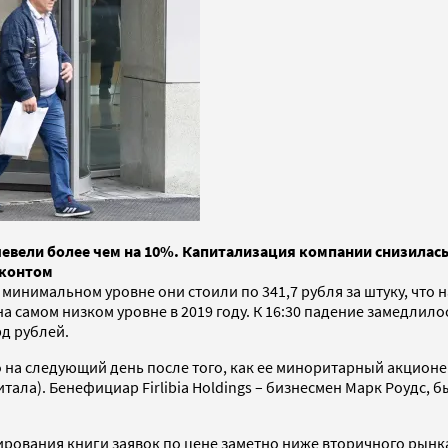
евели более чем на 10%. Капитализация компании снизилась
сконтом
 минимальном уровне они стоили по 341,7 рубля за штуку, что н
самом низком уровне в 2019 году. К 16:30 падение замедлилось
д рублей.
 следующий день после того, как ее миноритарный акционер, к
тала). Бенефициар Firlibia Holdings – бизнесмен Марк Роудс, 
ования книги заявок по цене заметно ниже вторичного рынка.