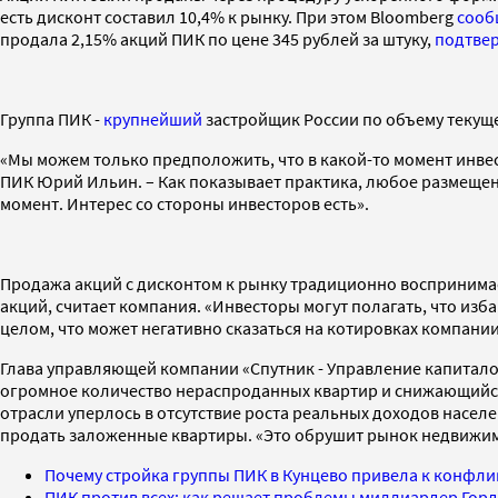
есть дисконт составил 10,4% к рынку. При этом Bloomberg
сооб
продала 2,15% акций ПИК по цене 345 рублей за штуку,
подтве
Группа ПИК -
крупнейший
застройщик России по объему текущ
«Мы можем только предположить, что в какой-то момент инве
ПИК Юрий Ильин. – Как показывает практика, любое размещен
момент. Интерес со стороны инвесторов есть».
Продажа акций с дисконтом к рынку традиционно воспринима
акций, считает компания. «Инвесторы могут полагать, что изб
целом, что может негативно сказаться на котировках компании
Глава управляющей компании «Спутник - Управление капитало
огромное количество нераспроданных квартир и снижающийся с
отрасли уперлось в отсутствие роста реальных доходов населен
продать заложенные квартиры. «Это обрушит рынок недвижимост
Почему стройка группы ПИК в Кунцево привела к конфли
ПИК против всех: как решает проблемы миллиардер Гор