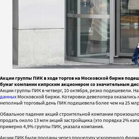
Акции группы ПИК в ходе торгов на Московской бирже подеш
бумаг компании кипрским акционером со значительным ди
Акции группы ПИК в четверг, 10 октября, резко подешевели. На
данных
Московской биржи. Котировки девелопера оказались на 
неполный торговый день ПИК подешевела более чем на 25 млр
Обвальное падение акций строительной компании произошло на
продать около 13 млн акций застройщика (это порядка 2% капи
примерно 4,9% группы ПИК, указала компания.
Акции ПИК были проданы через процедуру ускоренного формир