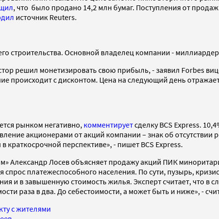
щил
, что было продано 14,2 млн бумаг. Поступления от продажи
рдил
источник Reuters.
его строительства. Основной владелец компании - миллиарде
стор решил монетизировать свою прибыль, - заявил Forbes в
ие происходит с дисконтом. Цена на следующий день отражае
ется рынком негативно,
комментирует
сделку BCS Express. 10,
авление акционерами от акций компании – знак об отсутствии 
 в краткосрочной перспективе», - пишет BCS Express.
м» Александр Лосев объясняет продажу акций ПИК миноритарие
прос платежеспособного населения. По сути, пузырь, кризис п
ия и в завышенную стоимость жилья. Эксперт считает, что в сл
и раза в два. До себестоимости, а может быть и ниже», - счит
кту с жителями
деев