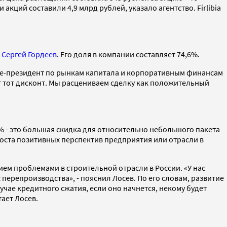
 акций составили 4,9 млрд рублей, указало агентство. Firlibia
р
Сергей Гордеев
. Его доля в компании составляет 74,6%.
ице-президент по рынкам капитала и корпоративным финансам
т тот дисконт. Мы расцениваем сделку как положительный
4% - это большая скидка для относительно небольшого пакета
роста позитивных перспектив предприятия или отрасли в
м проблемами в строительной отрасли в России. «У нас
ерепроизводства», - пояснил Лосев. По его словам, развитие
учае кредитного сжатия, если оно начнется, некому будет
ает Лосев.