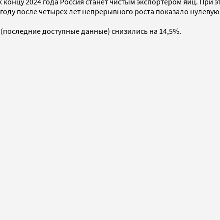
 к концу 2024 года Россия станет чистым экспортером яиц. При э
м году после четырех лет непрерывного роста показало нулеву
я (последние доступные данные) снизились на 14,5%.