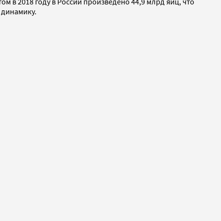
том в 2018 году в России произведено 44,9 млрд яиц, что
ю динамику.