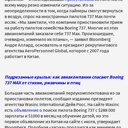
всему миру резко изменили ситуацию. Из-за
неопределенности в том, когда лайнеры смогут вернуться
в воздух, спрос на иностранных пилотов 737 Max почти
иссяк. «Мы заметили, что компании приостановили прием
на работу пилотов семейства Boeing 737. Многие из этих
авиакомпаний заказали себе 737 Max. Произошедшее,
очевидно, изменило их планы», — заявил Bloomberg
Андре Аллард, основатель и президент рекрутингового
агентства AeroPersonnel Global, которое с 2007 года
работает в Китае.
Подрезанные крылья: как авиакомпании спасают Boeing
737 MAX от стихии, ржавчины и птиц
Большая часть авиакомпаний переукомплектована из-за
приостановки полетов, сообщил изданию президент
агентства Wasinc International Дейв Росс. На сайте Wasinc
есть
объявление
о поиске пилота Boeing 737 с $288 000
зарплаты и $1000 в месяц на обучение детей, но это
первое объявление из Китая на сайте с июля, утверждает
Bloomberg. Подобная «засуха» продлится как минимум до