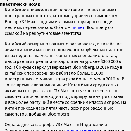
практически иссяк
Китайские авиакомпании перестали активно нанимать
иностранных пилотов, которые управляют самолетом
Boeing 737 Max — одним из самых популярных среди
местных перевозчиков. Об этом
пишет
Bloomberg со
ссылкой на рекрутинговые агентства.
Китайский авиарынок активно развивается, и китайские
авиакомпании массово привлекали зарубежных пилотов
из-за недостатка местных опытных специалистов. Так,
иностранцам предлагали зарплаты на уровне $300 000 в
год и бонусы сверху, утверждает Bloomberg. В 2016 году в
китайских перевозчиках работало больше 1000
иностранных летчиков: в два раза больше, чем в 2010-м. В
то же время, авиакомпании из Китая были среди самых
активных покупателей 737 Max: этот узкофюзеляжный
самолет отлично подходил под маршруты внутри страны
и все более растущий вместе со средним классом спрос. На
Китай приходилась пятая часть всех произведенных
самолетов, добавил Bloomberg.
Однако две катастрофы 737 Max — в Индонезии и
Эфиопии — и последовавшая
приостановка
их полетов по