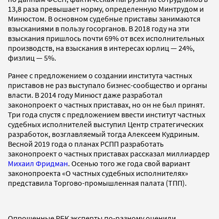
13,8 раза превышает норму, определенную Минтрудом и
Минюстом. В основном судебные приставы занимаются
взысканиями в пользу госорганов. В 2018 году на эти
взыскания пришлось почти 69% от всех исполнительных
производств, на взыскания в интересах юрлиц — 24%,
физлиц — 5%.
Ранее с предложением о создании института частных
приставов не раз выступало бизнес-сообщество и органы
власти. В 2014 году Минюст даже разработал
законопроект о частных приставах, но он не был принят.
Три года спустя с предложением ввести институт частных
судебных исполнителей выступил Центр стратегических
разработок, возглавляемый тогда Алексеем Кудриным.
Весной 2019 года о планах РСПП разработать
законопроект о частных приставах рассказал миллиардер
Михаил Фридман
. Осенью того же года свой вариант
законопроекта «О частных судебных исполнителях»
представила Торгово-промышленная палата (ТПП).
Опрошенные РБК эксперты по-разному оценили